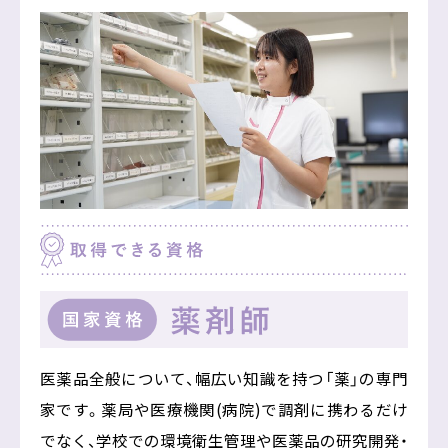
救急救命学科
言語聴覚療法学専攻
心理学科
看護学部
義肢装具学専攻
医療栄養学科
看護学科
薬学部
医療経営学科
社会学科
薬学科
助産学専攻科
地域創生学専攻
社会福祉学専攻
大学院
文字で知る学科情報はこちら
広島国際大学入試情報サイト
広島国際大学メインサイト
サイトTOPへ戻る
医薬品全般について、幅広い知識を持つ「薬」の専門
家です。薬局や医療機関(病院)で調剤に携わるだけ
でなく、学校での環境衛生管理や医薬品の研究開発・