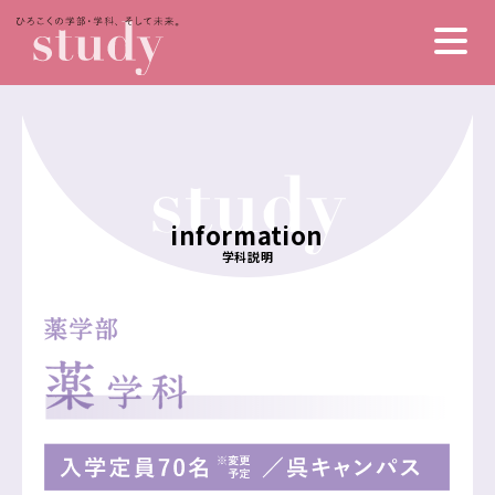
information
ヒロコクのひとびと
ヒロコクについて
学科説明
わたしの居場所
スペシャルコンテンツ
広島県の魅力
未来インデックス
私の1日とかばんの中身
（いろんな仕事）
活発なクラブ&サークル
入学金・授業料・奨学金
学生食堂メニュー
学生寮・一人暮らし
保健医療学部
卒業生インタビュー
診療放射線学科
総合リハビリテーション学部
医療技術学科
リハビリテーション学科
健康スポーツ学部
臨床工学専攻
理学療法学専攻
臨床検査学専攻
健康スポーツ学科
健康科学部
作業療法学専攻