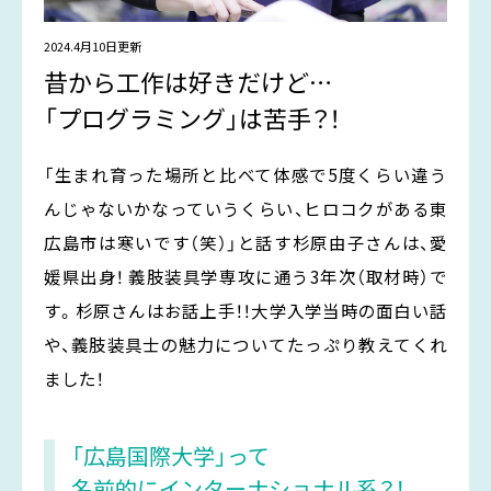
救急救命学科
言語聴覚療法学専攻
心理学科
看護学部
義肢装具学専攻
医療栄養学科
2024.4月10日更新
看護学科
薬学部
医療経営学科
昔から工作は好きだけど…
社会学科
薬学科
助産学専攻科
地域創生学専攻
「プログラミング」は苦手？！
社会福祉学専攻
大学院
「生まれ育った場所と比べて体感で5度くらい違う
文字で知る学科情報はこちら
んじゃないかなっていうくらい、ヒロコクがある東
広島国際大学入試情報サイト
広島市は寒いです（笑）」と話す杉原由子さんは、愛
広島国際大学メインサイト
媛県出身！ 義肢装具学専攻に通う3年次（取材時）で
サイトTOPへ戻る
す。杉原さんはお話上手！！大学入学当時の面白い話
や、義肢装具士の魅力についてたっぷり教えてくれ
ました！
「広島国際大学」って
名前的にインターナショナル系？！