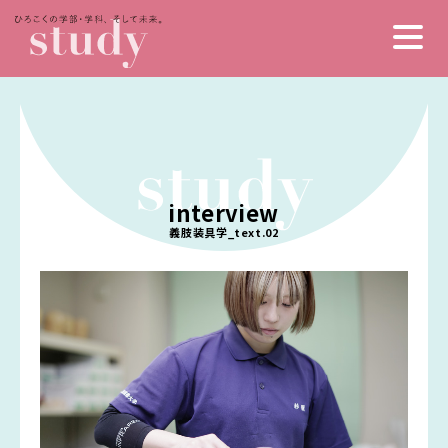
interview
ヒロコクのひとびと
ヒロコクについて
義肢装具学_text.02
わたしの居場所
スペシャルコンテンツ
広島県の魅力
未来インデックス
私の1日とかばんの中身
（いろんな仕事）
活発なクラブ&サークル
入学金・授業料・奨学金
学生食堂メニュー
学生寮・一人暮らし
保健医療学部
卒業生インタビュー
診療放射線学科
総合リハビリテーション学部
医療技術学科
リハビリテーション学科
健康スポーツ学部
臨床工学専攻
理学療法学専攻
臨床検査学専攻
健康スポーツ学科
健康科学部
作業療法学専攻