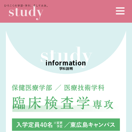
information
ヒロコクのひとびと
ヒロコクについて
学科説明
わたしの居場所
スペシャルコンテンツ
広島県の魅力
未来インデックス
私の1日とかばんの中身
（いろんな仕事）
活発なクラブ&サークル
入学金・授業料・奨学金
学生食堂メニュー
学生寮・一人暮らし
保健医療学部
卒業生インタビュー
診療放射線学科
総合リハビリテーション学部
医療技術学科
リハビリテーション学科
健康スポーツ学部
臨床工学専攻
理学療法学専攻
臨床検査学専攻
健康スポーツ学科
健康科学部
作業療法学専攻