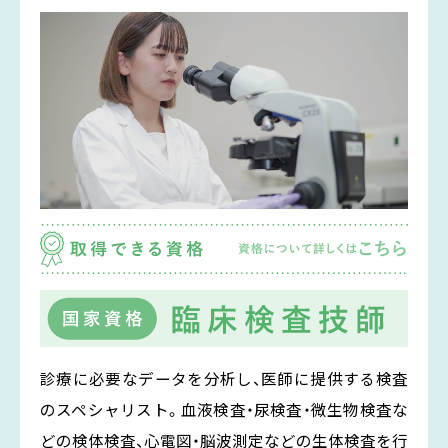
救急救命学科
言語聴覚療法学専攻
心理学科
看護学部
義肢装具学専攻
医療栄養学科
看護学科
薬学部
医療経営学科
社会学科
薬学科
助産学専攻科
地域創生学専攻
社会福祉学専攻
大学院
文字で知る学科情報はこちら
広島国際大学入試情報サイト
広島国際大学メインサイト
サイトTOPへ戻る
診療に必要なデータを分析し、医師に提供する検査
のスペシャリスト。血液検査・尿検査・微生物検査な
どの検体検査、心電図・脳波測定などの生体検査を行