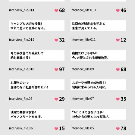
送信しないで閉じる
68
46
interview_file.014
interview_file.013
キャンプも大切な授業！
注目の地域創生を学ぶと
本気で遊ぶと仕事になる。
未来が見えてくる。
32
12
interview_file.012
interview_file.011
今の学び全てを吸収して
病院だけじゃない！
絶対起業する！
今、必要とされる栄養教育。
97
68
interview_file.010
interview_file.09
心理学の力で
スポーツ分野で公務員？！
虐待のない社会を作りたい！
地域に求められる人材に。
29
35
interview_file.08
interview_file.07
活躍の舞台は世界！
“AI”にはできない仕事！
パラアスリートを支援。
社会から必要とされる喜び。
15
78
interview_file.06
interview_file.05