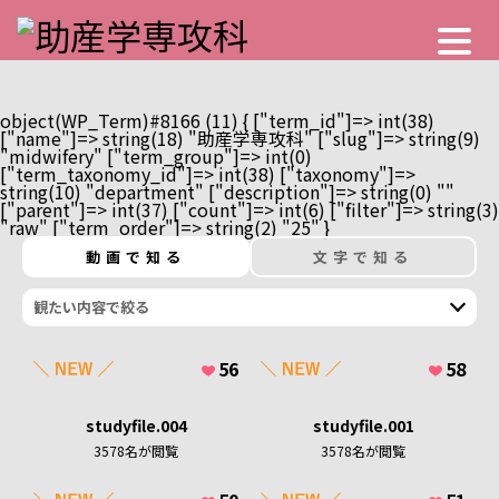
object(WP_Term)#8166 (11) { ["term_id"]=> int(38)
["name"]=> string(18) "助産学専攻科" ["slug"]=> string(9)
"midwifery" ["term_group"]=> int(0)
["term_taxonomy_id"]=> int(38) ["taxonomy"]=>
string(10) "department" ["description"]=> string(0) ""
["parent"]=> int(37) ["count"]=> int(6) ["filter"]=> string(3)
"raw" ["term_order"]=> string(2) "25" }
ヒロコクのひとびと
ヒロコクについて
動画で知る
文字で知る
わたしの居場所
スペシャルコンテンツ
広島県の魅力
未来インデックス
私の1日とかばんの中身
（いろんな仕事）
活発なクラブ&サークル
入学金・授業料・奨学金
学生食堂メニュー
56
58
学生寮・一人暮らし
保健医療学部
卒業生インタビュー
診療放射線学科
総合リハビリテーション学部
studyfile.004
studyfile.001
医療技術学科
3578
名が閲覧
3578
名が閲覧
リハビリテーション学科
健康スポーツ学部
臨床工学専攻
理学療法学専攻
臨床検査学専攻
健康スポーツ学科
健康科学部
作業療法学専攻