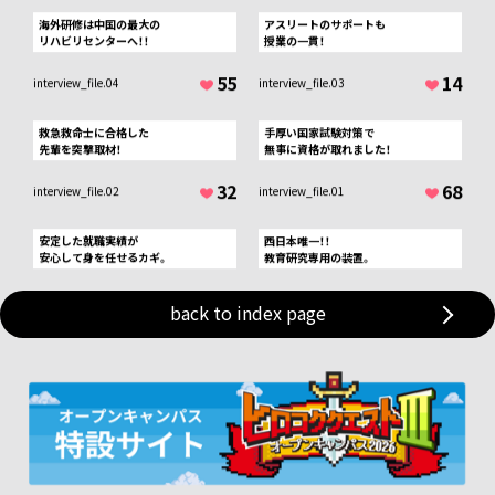
海外研修は中国の最大の
アスリートのサポートも
リハビリセンターへ！！
授業の一貫！
55
14
interview_file.04
interview_file.03
救急救命士に合格した
手厚い国家試験対策で
先輩を突撃取材！
無事に資格が取れました！
32
68
interview_file.02
interview_file.01
安定した就職実績が
西日本唯一！！
安心して身を任せるカギ。
教育研究専用の装置。
back to index page
オープンキャンパス
資料請求
この動画にメッセージする
※メッセージは気軽に匿名で送信することができます。
※質問について必ず回答できるとは限りませんが、多く寄せられた
質問については回答に代わる動画や記事を企画し投稿します。