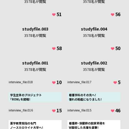
3578
名が閲覧
3578
名が閲覧
次の動画企画になるかも？！
51
56
studyfile.003
studyfile.004
3578
名が閲覧
3578
名が閲覧
58
50
studyfile.001
studyfile.002
3578
名が閲覧
3578
名が閲覧
10
5
interview_file.018
interview_file.017
学生主体のプロジェクト
看護学科のその先へ！
「ROW」を開催！
憧れの助産になりました！
15
46
interview_file.016
interview_file.015
0/1000
薬学教育屈指の名門
看護師・保健師の国家資格を
ノースカロライナ大学へ！
W取得した先輩を直撃！