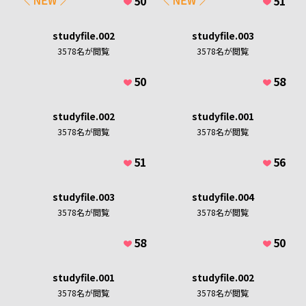
50
51
救急救命学科
言語聴覚療法学専攻
心理学科
看護学部
義肢装具学専攻
医療栄養学科
看護学科
studyfile.002
studyfile.003
薬学部
医療経営学科
3578
名が閲覧
3578
名が閲覧
社会学科
薬学科
助産学専攻科
地域創生学専攻
社会福祉学専攻
50
58
大学院
studyfile.002
studyfile.001
文字で知る学科情報はこちら
3578
名が閲覧
3578
名が閲覧
広島国際大学入試情報サイト
広島国際大学メインサイト
51
56
サイトTOPへ戻る
studyfile.003
studyfile.004
3578
名が閲覧
3578
名が閲覧
58
50
studyfile.001
studyfile.002
3578
名が閲覧
3578
名が閲覧